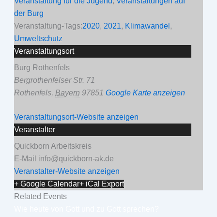
Veranstaltung für die Jugend
,
Veranstaltungen auf
der Burg
Veranstaltung-Tags:
2020
,
2021
,
Klimawandel
,
Umweltschutz
Veranstaltungsort
Burg Rothenfels
Bergrothenfelser Str. 71
Rothenfels
,
Bayern
97851
Google Karte anzeigen
Veranstaltungsort-Website anzeigen
Veranstalter
Quickborn Arbeitskreis
E-Mail
info@quickborn-ak.de
Veranstalter-Website anzeigen
+ Google Calendar
+ iCal Export
Related Events
Wie heute von Gott und zu Gott sprechen?