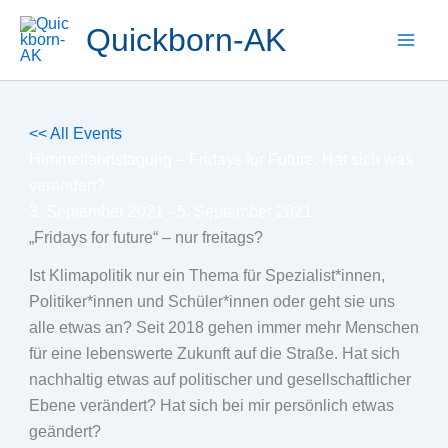
Zum
Quickborn-AK
Inhalt
springen
<< All Events
Himmelfahrtstagung – Fridays for Future. Hat sich was
verändert?
3. September 2021
-
5. September 2021
„Fridays for future“ – nur freitags?
Ist Klimapolitik nur ein Thema für Spezialist*innen,
Politiker*innen und Schüler*innen oder geht sie uns
alle etwas an? Seit 2018 gehen immer mehr Menschen
für eine lebenswerte Zukunft auf die Straße. Hat sich
nachhaltig etwas auf politischer und gesellschaftlicher
Ebene verändert? Hat sich bei mir persönlich etwas
geändert?