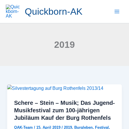
Zum
Quickborn-AK
Inhalt
springen
2019
Schere – Stein – Musik; Das Jugend-
Musikfestival zum 100-jährigen
Jubiläum Kauf der Burg Rothenfels
QAK-Team
/
15. April 2019
/
2019
,
Burgleben
,
Festival
,