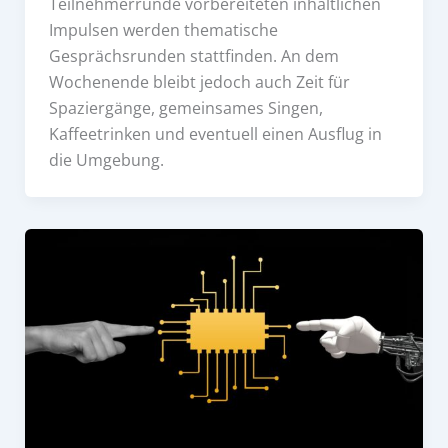
Teilnehmerrunde vorbereiteten inhaltlichen
Impulsen werden thematische
Gesprächsrunden stattfinden. An dem
Wochenende bleibt jedoch auch Zeit für
Spaziergänge, gemeinsames Singen,
Kaffeetrinken und eventuell einen Ausflug in
die Umgebung.