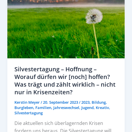
Silvestertagung – Hoffnung –
Worauf dürfen wir [noch] hoffen?
Was trägt und zählt wirklich – nicht
nur in Krisenzeiten?
Kerstin Meyer
/
20. September 2023
/
2023
,
Bildung
,
Burgleben
,
Familien
,
Jahreswechsel
,
Jugend
,
Kreativ
,
Silvestertagung
Die aktuellen sich überlagernden Krisen
fordern uns heraus. Die Silvestertagung will