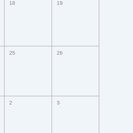
0
0
18
19
,
Veranstaltungen,
Veranstaltungen,
0
0
25
26
,
Veranstaltungen,
Veranstaltungen,
0
0
2
3
,
Veranstaltungen,
Veranstaltungen,