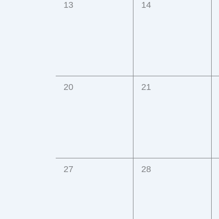
0
0
13
14
Veranstaltungen,
Veranstaltungen,
0
0
20
21
Veranstaltungen,
Veranstaltungen,
0
0
27
28
Veranstaltungen,
Veranstaltungen,