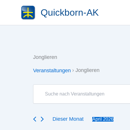
Zum
Quickborn-AK
Inhalt
springen
Jonglieren
Jonglieren
Veranstaltungen
Veranstaltungen
Veranstaltungen
Bitte
Suche
Schlüsselwort
eingeben.
und
Suche
Ansichten,
nach
Dieser Monat
April 2026
Veranstaltungen
Navigation
Datum
Schlüsselwort.
wählen.