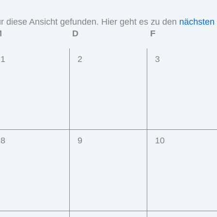
r diese Ansicht gefunden. Hier geht es zu den
nächsten
Hinweis
M
Mittwoch
D
Donnerstag
F
Freitag
0
0
0
1
2
3
Veranstaltungen,
Veranstaltungen,
Veranstaltungen
0
0
0
8
9
10
Veranstaltungen,
Veranstaltungen,
Veranstaltungen