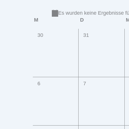
Es wurden keine Ergebnisse fü
Kalender
M
Montag
D
Dienstag
von
0
0
30
31
Veranstaltungen
Veranstaltungen,
Veranstaltungen,
0
0
6
7
Veranstaltungen,
Veranstaltungen,