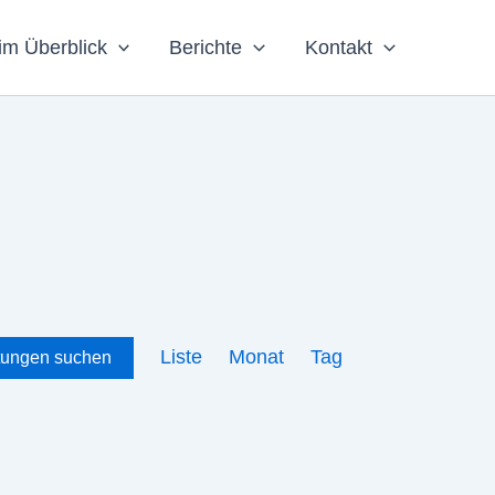
im Überblick
Berichte
Kontakt
Veranstaltung
Liste
Monat
Tag
tungen suchen
Ansichten-
Navigation