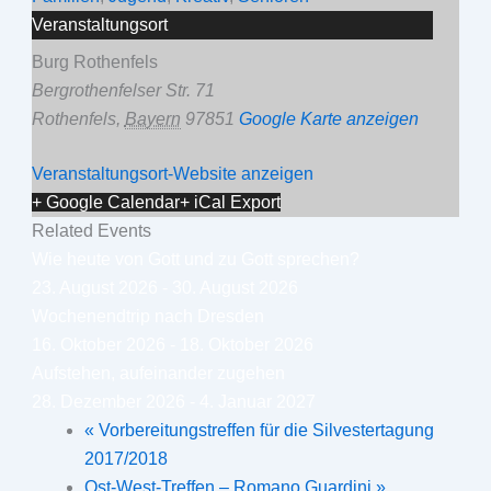
Veranstaltungsort
Burg Rothenfels
Bergrothenfelser Str. 71
Rothenfels
,
Bayern
97851
Google Karte anzeigen
Veranstaltungsort-Website anzeigen
+ Google Calendar
+ iCal Export
Related Events
Wie heute von Gott und zu Gott sprechen?
23. August 2026
-
30. August 2026
Wochenendtrip nach Dresden
16. Oktober 2026
-
18. Oktober 2026
Aufstehen, aufeinander zugehen
28. Dezember 2026
-
4. Januar 2027
«
Vorbereitungstreffen für die Silvestertagung
2017/2018
Ost-West-Treffen – Romano Guardini
»