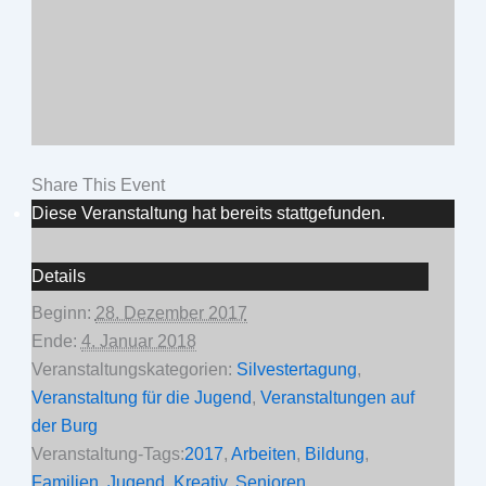
Share This Event
Diese Veranstaltung hat bereits stattgefunden.
Details
Beginn:
28. Dezember 2017
Ende:
4. Januar 2018
Veranstaltungskategorien:
Silvestertagung
,
Veranstaltung für die Jugend
,
Veranstaltungen auf
der Burg
Veranstaltung-Tags:
2017
,
Arbeiten
,
Bildung
,
Familien
,
Jugend
,
Kreativ
,
Senioren