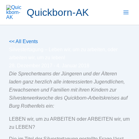
Zum
Quickborn-AK
Inhalt
springen
<< All Events
Silvestertagung – Leben wir, um zu arbeiten, oder
arbeiten wir, um zu leben!
28. Dezember 2017
-
4. Januar 2018
Die Sprecherteams der Jüngeren und der Älteren
laden ganz herzlich alle interessierten Jugendlichen,
Erwachsenen und Familien mit ihren Kindern zur
Silvesterwerkwoche des Quickborn-Arbeitskreises auf
Burg Rothenfels ein:
LEBEN wir, um zu ARBEITEN oder ARBEITEN wir, um
zu LEBEN?
Die im Titel der Silvestertagung gestellte Frage lässt