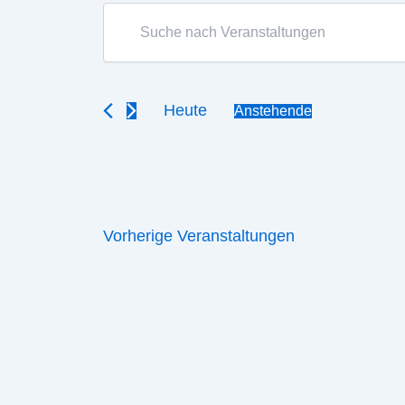
Veranstaltungen
Veranstaltungen
Bitte
Suche
Schlüsselwort
eingeben.
und
Suche
Ansichten,
nach
Heute
Anstehende
Veranstaltungen
Navigation
Datum
Schlüsselwort.
wählen.
Vorherige
Veranstaltungen