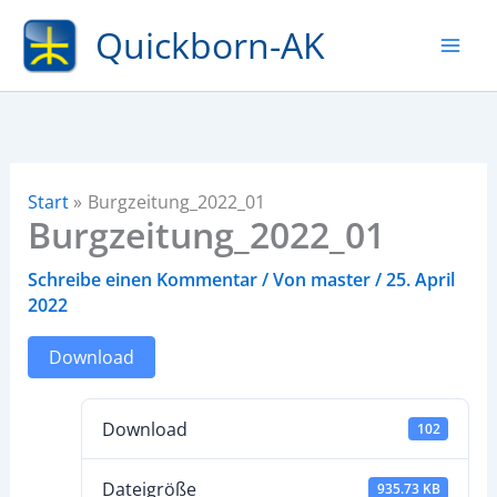
Zum
Quickborn-AK
Inhalt
springen
Start
Burgzeitung_2022_01
Burgzeitung_2022_01
Schreibe einen Kommentar
/ Von
master
/
25. April
2022
Download
Download
102
Dateigröße
935.73 KB