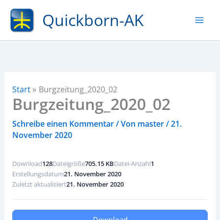
Zum
Quickborn-AK
Inhalt
springen
Start
Burgzeitung_2020_02
Burgzeitung_2020_02
Schreibe einen Kommentar
/ Von
master
/
21.
November 2020
Download
128
Dateigröße
705.15 KB
Datei-Anzahl
1
Erstellungsdatum
21. November 2020
Zuletzt aktualisiert
21. November 2020
Download