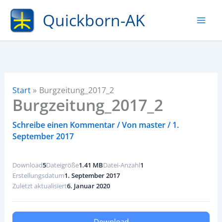
Zum
Quickborn-AK
Inhalt
springen
Start
Burgzeitung_2017_2
Burgzeitung_2017_2
Schreibe einen Kommentar
/ Von
master
/
1.
September 2017
Download
5
Dateigröße
1.41 MB
Datei-Anzahl
1
Erstellungsdatum
1. September 2017
Zuletzt aktualisiert
6. Januar 2020
Download