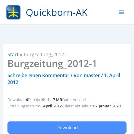
Zum
Quickborn-AK
Inhalt
springen
Start
Burgzeitung_2012-1
Burgzeitung_2012-1
Schreibe einen Kommentar
/ Von
master
/
1. April
2012
Download
4
Dateigröße
1.17 MB
Datei-Anzahl
1
Erstellungsdatum
1. April 2012
Zuletzt aktualisiert
6. Januar 2020
Download