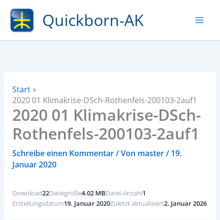
Zum
Quickborn-AK
Inhalt
springen
Start
2020 01 Klimakrise-DSch-Rothenfels-200103-2auf1
2020 01 Klimakrise-DSch-
Rothenfels-200103-2auf1
Schreibe einen Kommentar
/ Von
master
/
19.
Januar 2020
Download
22
Dateigröße
4.02 MB
Datei-Anzahl
1
Erstellungsdatum
19. Januar 2020
Zuletzt aktualisiert
2. Januar 2026