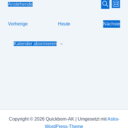
Veranstaltun
Veran
Anstehende
Liste
Datum
Suche
Suche
Ansic
wählen.
und
Navig
Veranstaltungen
Vorherige
Heute
Nächste
Ansichten,
Veranst
Navigation
Kalender abonnieren
Copyright © 2026 Quickborn-AK | Umgesetzt mit
Astra-
WordPress-Theme