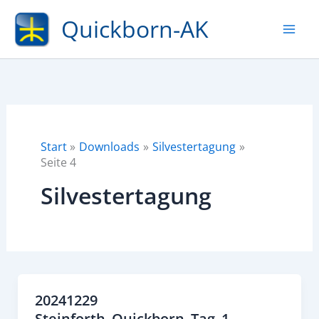
Zum
Quickborn-AK
Inhalt
springen
Start
Downloads
Silvestertagung
Seite 4
Silvestertagung
20241229
Steinforth_Quickborn_Tag_1