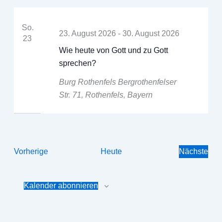
Ansichten,
Navigation
So.
23. August 2026
-
30. August 2026
23
Wie heute von Gott und zu Gott
sprechen?
Burg Rothenfels
Bergrothenfelser
Str. 71, Rothenfels, Bayern
Veranstaltungen
Vorherige
Heute
Nächste
Veranst
Kalender abonnieren