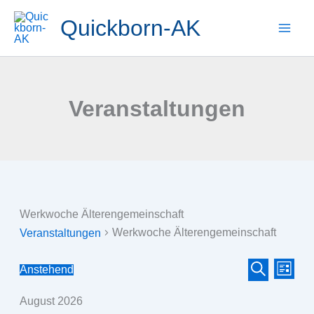
Zum
Quickborn-AK
Inhalt
springen
Veranstaltungen
Werkwoche Älterengemeinschaft
Werkwoche Älterengemeinschaft
Veranstaltungen
Veranstaltun
Veran
Veranstaltungen
Anstehend
Liste
Datum
Suche
Suche
Ansic
wählen.
August 2026
und
Navig